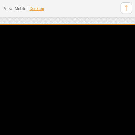
View:
Mobile
|
Desktop