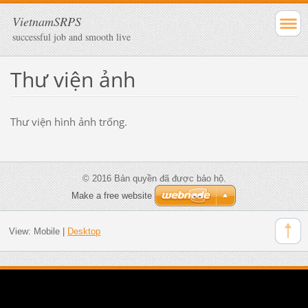
VietnamSRPS
successful job and smooth live
Thư viện ảnh
Thư viện hình ảnh trống.
© 2016 Bản quyền đã được bảo hộ.
Make a free website
View:
Mobile
|
Desktop